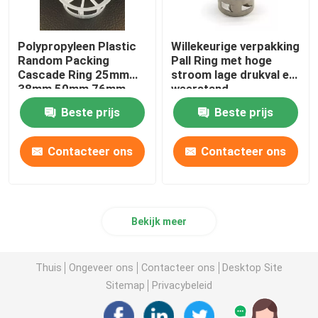
Polypropyleen Plastic
Willekeurige verpakking
Random Packing
Pall Ring met hoge
Cascade Ring 25mm
stroom lage drukval en
38mm 50mm 76mm
weerstand
Beste prijs
Beste prijs
Contacteer ons
Contacteer ons
Bekijk meer
Thuis
Ongeveer ons
Contacteer ons
Desktop Site
Sitemap
Privacybeleid