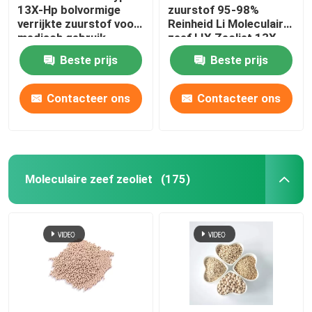
13X-Hp bolvormige
zuurstof 95-98%
verrijkte zuurstof voor
Reinheid Li Moleculaire
Chemische hulpstoffen
medisch gebruik
zeef LIX Zeoliet 13X
Lithium zeoliet
Beste prijs
Beste prijs
zuurstof Voor
zuurstofconcentrator
Contacteer ons
Contacteer ons
Moleculaire zeef zeoliet
(175)