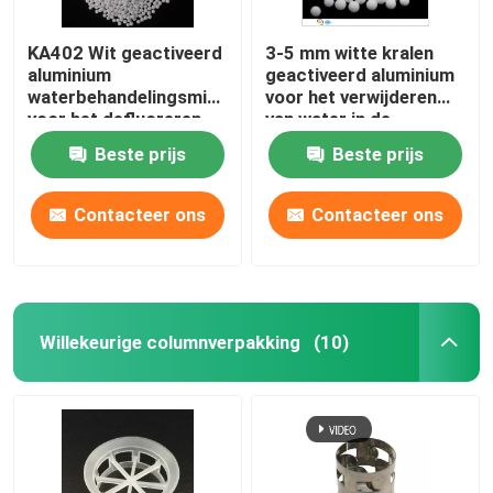
KA402 Wit geactiveerd
3-5 mm witte kralen
aluminium
geactiveerd aluminium
waterbehandelingsmiddelen
voor het verwijderen
voor het defluoreren
van water in de
luchtdroger
Beste prijs
Beste prijs
Contacteer ons
Contacteer ons
Willekeurige columnverpakking
(10)