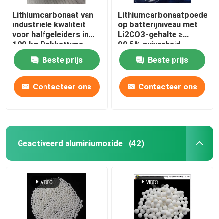
Lithiumcarbonaat van
Lithiumcarbonaatpoeder
industriële kwaliteit
op batterijniveau met
voor halfgeleiders in
Li2CO3-gehalte ≥
100 kg Pakkettype
99,5% zuiverheid
Beste prijs
Beste prijs
Contacteer ons
Contacteer ons
Geactiveerd aluminiumoxide
(42)