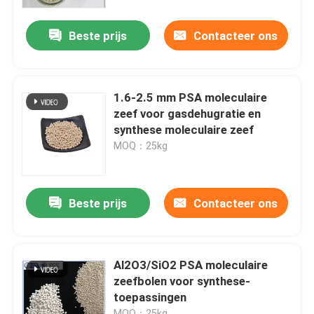
Beste prijs
Contacteer ons
Over ons
Fabriekstocht
1.6-2.5 mm PSA moleculaire
zeef voor gasdehugratie en
Kwaliteitscontrole
synthese moleculaire zeef
MOQ：25kg
Neem contact met ons op
Beste prijs
Contacteer ons
Vraag een offerte
PSA-moleculaire zeef
Al2O3/SiO2 PSA moleculaire
zeefbolen voor synthese-
toepassingen
Moleculaire zeef zeoliet
MOQ：25kg