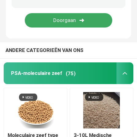
keramische torenverpakkingen
Verpakking van metalen torens
ANDERE CATEGORIEËN VAN ONS
Verpakkingen voor torens van kunststof
Lithiumbatterie-electrolyten droogmiddel
PSA-moleculaire zeef
(75)
Biobollen van keramiek
Ceramische honingraat
mbbr-media
Moleculaire zeef type
3-10L Medische