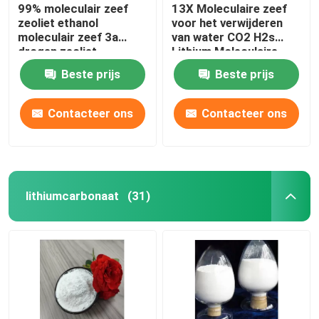
99% moleculair zeef
13X Moleculaire zeef
zeoliet ethanol
voor het verwijderen
moleculair zeef 3a
van water CO2 H2s
drogen zeoliet
Lithium Moleculaire
zeef
Beste prijs
Beste prijs
Contacteer ons
Contacteer ons
lithiumcarbonaat
(31)