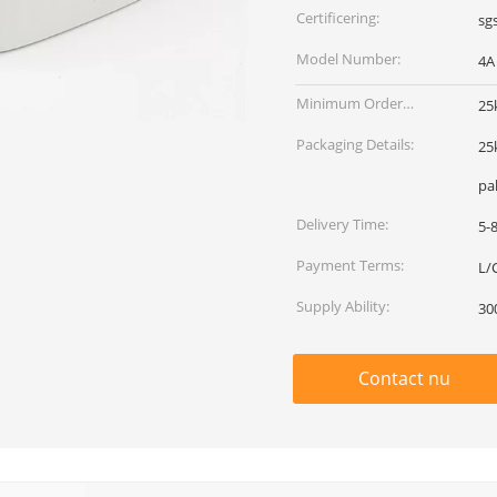
Certificering:
sg
Model Number:
4A
Minimum Order
25
Quantity:
Packaging Details:
25
pa
Delivery Time:
5-
Payment Terms:
L/
Supply Ability:
30
Contact nu