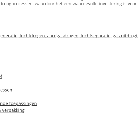
roogprocessen, waardoor het een waardevolle investering is voor el
neratie, luchtdrogen, aardgasdrogen, luchtseparatie, gas uitdrogi
of
cessen
lende toepassingen
n verpakking