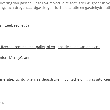
ivering van gassen.Onze PSA moleculaire zeef is verkrijgbaar in v
ing, luchtdrogen, aardgasdrogen, luchtseparatie en gasdehydratati
ir zeef, zeoliet 5a
 ijzeren trommel met pallet, of volgens de eisen van de klant
n Union, MoneyGram
neratie, luchtdrogen, aardgasdrogen, luchtscheiding, gas uitdrogin
en.