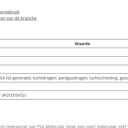
hergebruik
ten van de branche
Waarde
SA H2-generatie, luchtdrogen, aardgasdrogen, luchtscheiding, gasd
f (Al2O3/SiO2)
 leverancier van PSA Molecular Sieve, een soort moleculair zeef v