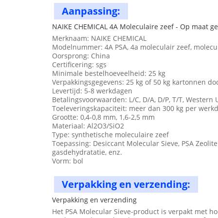
Aanpassing:
NAIKE CHEMICAL 4A Moleculaire zeef - Op maat g
Merknaam: NAIKE CHEMICAL
Modelnummer: 4A PSA, 4a moleculair zeef, molecula
Oorsprong: China
Certificering: sgs
Minimale bestelhoeveelheid: 25 kg
Verpakkingsgegevens: 25 kg of 50 kg kartonnen doos
Levertijd: 5-8 werkdagen
Betalingsvoorwaarden: L/C, D/A, D/P, T/T, Wester
Toeleveringskapaciteit: meer dan 300 kg per werk
Grootte: 0,4-0,8 mm, 1,6-2,5 mm
Materiaal: Al2O3/SiO2
Type: synthetische moleculaire zeef
Toepassing: Desiccant Molecular Sieve, PSA Zeolit
gasdehydratatie, enz.
Vorm: bol
Verpakking en verzending:
Verpakking en verzending
Het PSA Molecular Sieve-product is verpakt met h