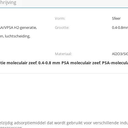
rijving
Vorm:
Sfeer
SA/VPSA H2-generatie,
Grootte:
0.4-0.8m
n, luchtscheiding,
Materiaal:
Al2O3/Si
ie moleculair zeef
0.4-0.8 mm PSA moleculair zeef
PSA-molecula
,
,
eelzijdig adsorptiemiddel dat wordt gebruikt voor verschillende in
ogprocessen.