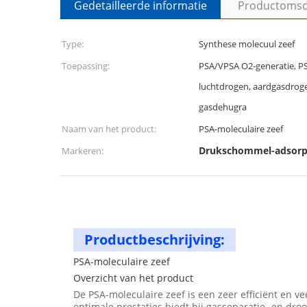
Gedetailleerde informatie
Productomsch
Type:
Synthese molecuul zeef
Toepassing:
PSA/VPSA O2-generatie, P
luchtdrogen, aardgasdroge
gasdehugra
Naam van het product:
PSA-moleculaire zeef
Drukschommel-adsorpt
Markeren:
Productbeschrijving:
PSA-moleculaire zeef
Overzicht van het product
De PSA-moleculaire zeef is een zeer efficiënt en v
optimale prestaties biedt bij gasseparatie- en dro