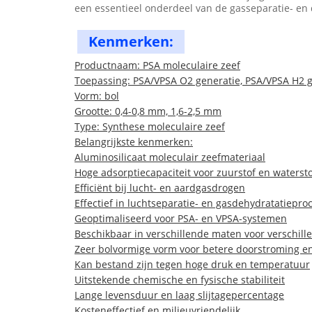
een essentieel onderdeel van de gasseparatie- en d
Kenmerken:
Productnaam: PSA moleculaire zeef
Toepassing: PSA/VPSA O2 generatie, PSA/VPSA H2 ge
Vorm: bol
Grootte: 0,4-0,8 mm, 1,6-2,5 mm
Type: Synthese moleculaire zeef
Belangrijkste kenmerken:
Aluminosilicaat moleculair zeefmateriaal
Hoge adsorptiecapaciteit voor zuurstof en waterst
Efficiënt bij lucht- en aardgasdrogen
Effectief in luchtseparatie- en gasdehydratatiepro
Geoptimaliseerd voor PSA- en VPSA-systemen
Beschikbaar in verschillende maten voor verschil
Zeer bolvormige vorm voor betere doorstroming e
Kan bestand zijn tegen hoge druk en temperatuur
Uitstekende chemische en fysische stabiliteit
Lange levensduur en laag slijtagepercentage
Kosteneffectief en milieuvriendelijk