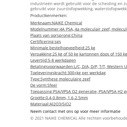
industrieën wordt gebruikt voor de scheiding en zu
gebruikt voor zuurstofopwekking, waterstofopwekk
Productkenmerken:
Merknaam:
NAIKE Chemical
Modelnummer:
4A PSA, 4a moleculair zeef, molecula
Plaats van oorsprong:
China
Certificering:
sgs
Minimale bestelhoeveelheid:
25 kg
Verpakking:
25 kg of 50 kg kartonnen doos of 150 kg
Levertijd:
5-8 werkdagen
Betalingsvoorwaarden:
L/C, D/A, D/P, T/T, Wester
Toeleveringskracht:
300+kg per werkdag
Type:
Synthese moleculaire zeef
De vorm:
Sfeer
Toepassing:
PSA/VPSA O2 generatie, PSA/VPSA H2 ge
Grootte:
0.4-0.8mm, 1.6-2.5mm
Materiaal:
Al2O3/SiO2
Neem contact met ons op voor meer informatie
© 2021 NAIKE CHEMICAL Alle rechten voorbehoud