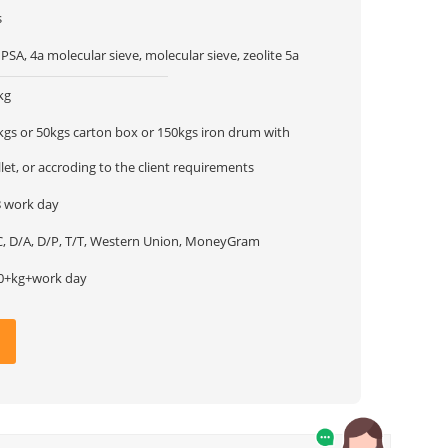
s
 PSA, 4a molecular sieve, molecular sieve, zeolite 5a
kg
kgs or 50kgs carton box or 150kgs iron drum with
llet, or accroding to the client requirements
8 work day
C, D/A, D/P, T/T, Western Union, MoneyGram
0+kg+work day