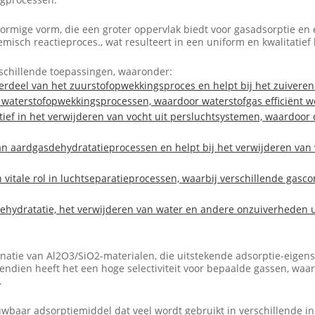
lvormige vorm, die een groter oppervlak biedt voor gasadsorptie en
isch reactieproces., wat resulteert in een uniform en kwalitatie
rschillende toepassingen, waaronder:
rdeel van het zuurstofopwekkingsproces en helpt bij het zuiveren 
 waterstofopwekkingsprocessen, waardoor waterstofgas efficiënt w
ctief in het verwijderen van vocht uit persluchtsystemen, waardoor
n aardgasdehydratatieprocessen en helpt bij het verwijderen van wa
n vitale rol in luchtseparatieprocessen, waarbij verschillende ga
ehydratatie, het verwijderen van water en andere onzuiverheden u
natie van Al2O3/SiO2-materialen, die uitstekende adsorptie-eige
en heeft het een hoge selectiviteit voor bepaalde gassen, waardo
.
ouwbaar adsorptiemiddel dat veel wordt gebruikt in verschillende 