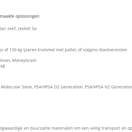
emaakte oplossingen
ir zeef, zeoliet 5a
 of 150 kg ijzeren trommel met pallet, of volgens klantvereisten
n Union, MoneyGram
dag
e Molecular Sieve, PSA/VPSA O2 Generation, PSA/VPSA H2 Generation
oogwaardige en duurzame materialen om een veilig transport en o