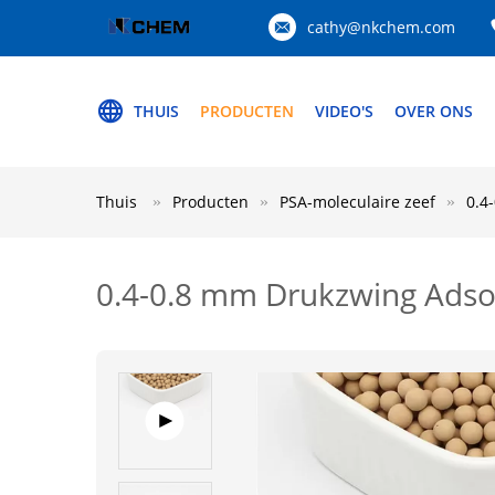
cathy@nkchem.com
THUIS
PRODUCTEN
VIDEO'S
OVER ONS
Thuis
Producten
PSA-moleculaire zeef
0.4
0.4-0.8 mm Drukzwing Adsor