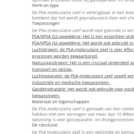
Vorm en type
De PSA-moleculaire zeef is verkrijgbaar in een bo
betekent dat het wordt geproduceerd door een chem
Toepassingen
De PSA-moleculaire zeef wordt veel gebruikt in ve
PSA/VPSA O2-opwekking: Het is een essentieel onde
PSA/VPSA H2-opwekking: Het wordt ook gebruikt in
Luchtdrogen: de PSA-moleculaire zeef is zeer effe
processen worden gewaarborgd.
Natuurgasdrogen: Het is een cruciaal onderdeel va
transport en opslag.
Luchtseparatie: de PSA-moleculaire zeef speelt ee
industriële en medische toepassingen.
Gasdehydratatie: Het wordt ook gebruikt voor gasd
toepassingen.
Materiaal en eigenschappen
De PSA-moleculaire zeef is gemaakt van een combi
hebben.met een vermogen van meer dan 10 WBovendi
oplossing is voor gasseparatie- en droogprocessen
De conclusie
De PSA moleculaire zeef is een veelzijdig en betr