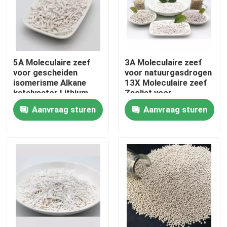
5A Moleculaire zeef
3A Moleculaire zeef
voor gescheiden
voor natuurgasdrogen
isomerisme Alkane
13X Moleculaire zeef
katalysator Lithium
Zeoliet voor
Moleculaire zeef
zuurstofconcentrator
Aanvraag sturen
Aanvraag sturen
Zuurstof Mcm 22
Zeoliet
Thuis
Producten
Video's