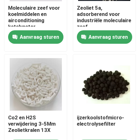
Moleculaire zeef voor
Zeoliet 5a,
koelmiddelen en
adsorberend voor
Over ons
airconditioning
industriële moleculaire
katalysator
zeef
Moleculaire zeef 5A
Aanvraag sturen
Aanvraag sturen
Fabriekstocht
Kwaliteitscontrole
Neem contact met ons op
Vraag een offerte
PSA-moleculaire zeef
Co2 en H2S
ijzerkoolstofmicro-
verwijdering 3-5Mm
electrolysefilter
Zeolietkralen 13X
Moleculaire zeef zeoliet