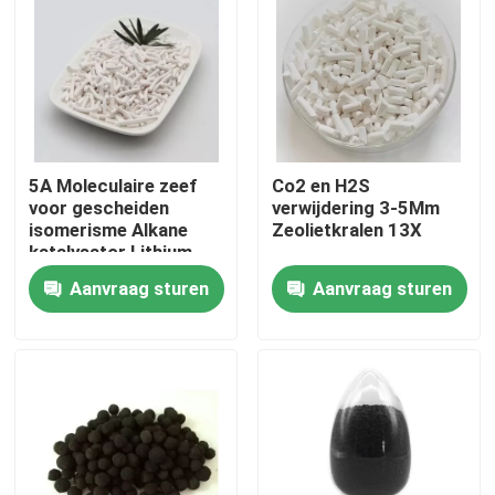
Over ons
Fabriekstocht
5A Moleculaire zeef
Co2 en H2S
Kwaliteitscontrole
voor gescheiden
verwijdering 3-5Mm
isomerisme Alkane
Zeolietkralen 13X
katalysator Lithium
Neem contact met ons op
Moleculaire zeef
Aanvraag sturen
Aanvraag sturen
Zuurstof Mcm 22
Zeoliet
Vraag een offerte
PSA-moleculaire zeef
Moleculaire zeef zeoliet