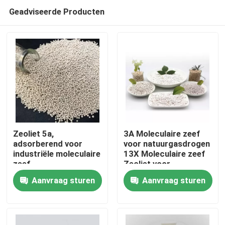
Geadviseerde Producten
Zeoliet 5a,
3A Moleculaire zeef
adsorberend voor
voor natuurgasdrogen
industriële moleculaire
13X Moleculaire zeef
Thuis
zeef
Zeoliet voor
zuurstofconcentrator
Aanvraag sturen
Aanvraag sturen
Producten
Video's