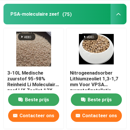
keramische torenverpakkingen
PSA-moleculaire zeef
(75)
Verpakking van metalen torens
Verpakkingen voor torens van kunststof
Lithiumbatterie-electrolyten droogmiddel
3-10L Medische
Nitrogeenadsorber
zuurstof 95-98%
Lithiumzeoliet 1,3-1,7
Reinheid Li Moleculaire
mm Voor VPSA
Biobollen van keramiek
zeef LIX Zeoliet 13X
zuurstofinstallatie
Lithium zeoliet
Beste prijs
Beste prijs
zuurstof Voor
Ceramische honingraat
zuurstofconcentrator
Contacteer ons
Contacteer ons
mbbr-media