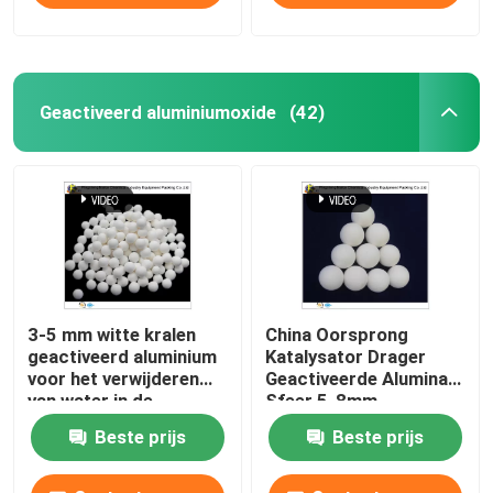
Geactiveerd aluminiumoxide
(42)
3-5 mm witte kralen
China Oorsprong
geactiveerd aluminium
Katalysator Drager
voor het verwijderen
Geactiveerde Alumina
van water in de
Sfeer 5-8mm
luchtdroger
Beste prijs
Beste prijs