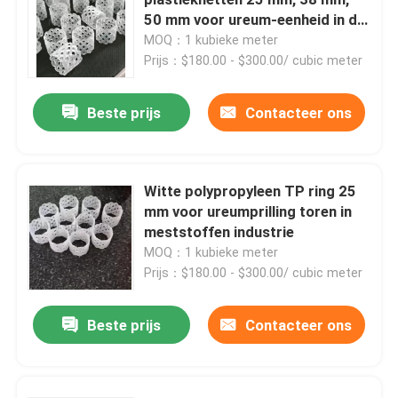
50 mm voor ureum-eenheid in de
mestindustrie
MOQ：1 kubieke meter
Prijs：$180.00 - $300.00/ cubic meter
Beste prijs
Contacteer ons
Witte polypropyleen TP ring 25
mm voor ureumprilling toren in
meststoffen industrie
MOQ：1 kubieke meter
Prijs：$180.00 - $300.00/ cubic meter
Thuis
Beste prijs
Contacteer ons
Producten
Video's