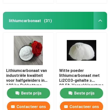
lithiumcarbonaat
(31)
Lithiumcarbonaat van
Witte poeder
industriële kwaliteit
lithiumcarbonaat met
voor halfgeleiders in
Li2CO3-gehalte ≥
100 kg Pakkettype
99,5% Verpakkingstype
20/25/100/500 Kg
Beste prijs
Beste prijs
Contacteer ons
Contacteer ons