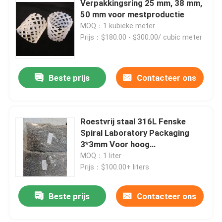
Verpakkingsring 25 mm, 38 mm,
50 mm voor mestproductie
MOQ：1 kubieke meter
Over ons
Prijs：$180.00 - $300.00/ cubic meter
Fabriekstocht
Beste prijs
Contacteer ons
Kwaliteitscontrole
Roestvrij staal 316L Fenske
Neem contact met ons op
Spiral Laboratory Packaging
3*3mm Voor hoog
Vraag een offerte
zuiverheidsseparatieproces
MOQ：1 liter
Prijs：$100.00+ liters
PSA-moleculaire zeef
Beste prijs
Contacteer ons
Moleculaire zeef zeoliet