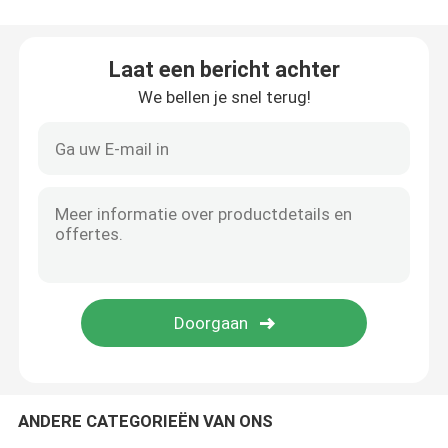
lithiumcarbonaat
Laat een bericht achter
We bellen je snel terug!
Geactiveerd aluminiumoxide
Willekeurige columnverpakking
gestructureerde torenverpakking
Laboratoriumverpakking
internals van de distillatiekolom
ANDERE CATEGORIEËN VAN ONS
Alumina Ceramische Bal