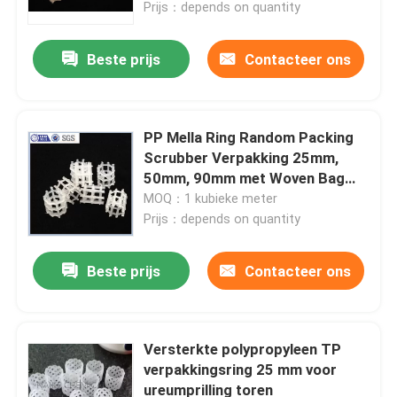
Prijs：depends on quantity
Beste prijs
Contacteer ons
PP Mella Ring Random Packing
Scrubber Verpakking 25mm,
50mm, 90mm met Woven Bag
Package
MOQ：1 kubieke meter
Prijs：depends on quantity
Beste prijs
Contacteer ons
Versterkte polypropyleen TP
verpakkingsring 25 mm voor
ureumprilling toren