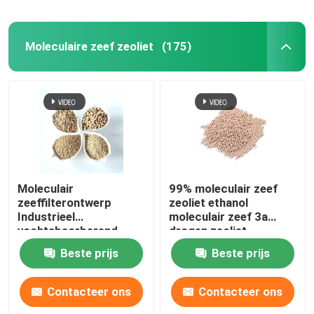
Chemische hulpstoffen
Moleculaire zeef zeoliet
(175)
Moleculair
99% moleculair zeef
zeeffilterontwerp
zeoliet ethanol
Industrieel
moleculair zeef 3a
vochtabsorberend
drogen zeoliet
moleculair zeef 3A 4A
Beste prijs
Beste prijs
5A
Contacteer ons
Contacteer ons