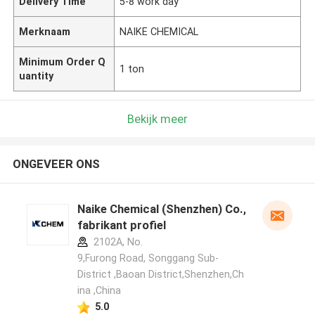
Delivery Time
5-8 work day
Merknaam
NAIKE CHEMICAL
Minimum Order Q
1 ton
uantity
Bekijk meer
ONGEVEER ONS
Naike Chemical (Shenzhen) Co., Ltd
fabrikant profiel
2102A, No.
9,Furong Road, Songgang Sub-
District ,Baoan District,Shenzhen,Ch
ina ,China
5.0