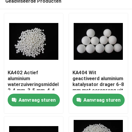
Geadviseerde Producten
KA402 Actief
KA404 Wit
aluminium
geactiveerd aluminium
waterzuiveringsmiddel
katalysator drager 6-8
2-4 mm, 3-5 mm, 4-6
mm met oorsprong uit
Thuis
mm
China
Aanvraag sturen
Aanvraag sturen
Producten
Video's