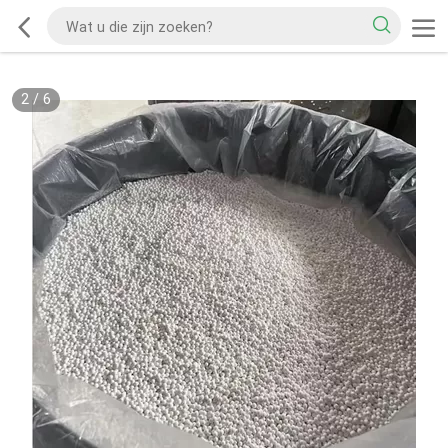
2
/
6