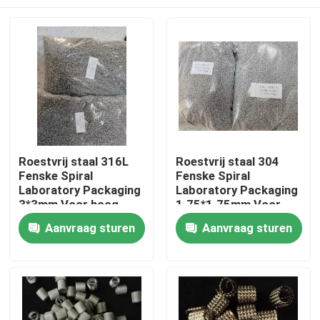
Roestvrij staal 316L
Roestvrij staal 304
Fenske Spiral
Fenske Spiral
Laboratory Packaging
Laboratory Packaging
3*3mm Voor hoog
1.75*1.75mm Voor
zuiverheidsseparatieproces
distillatieproces
Thuis
Aanvraag sturen
Aanvraag sturen
Producten
Video's