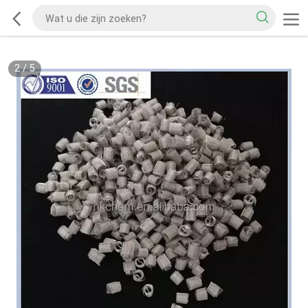
2
/
5