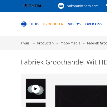
cathy@nkchem.com
THUIS
PRODUCTEN
VIDEO'S
OVER ONS
Thuis
Producten
mbbr-media
Fabriek Gro
Fabriek Groothandel Wit H