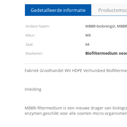
Gedetailleerde informatie
Productomsch
Andere Naam:
MBBR-biobrengst, MBBR-
Kleur:
Wit
Zaal:
64
Biofiltermedium voo
Markeren:
Fabriek Groothandel Wit HDPE Verhuisbed Biofilte
Inleiding
MBBR-filtermedium is een nieuwe drager van biologis
enzymen.geschikt voor alle soorten micro-organismen 