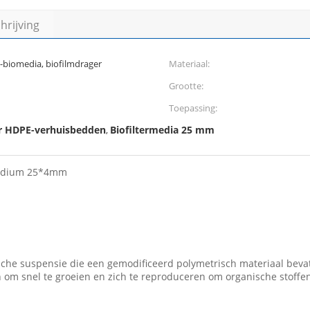
rijving
biomedia, biofilmdrager
Materiaal:
Grootte:
Toepassing:
r HDPE-verhuisbedden
Biofiltermedia 25 mm
,
rmedium 25*4mm
che suspensie die een gemodificeerd polymetrisch materiaal beva
om snel te groeien en zich te reproduceren om organische stoffen 