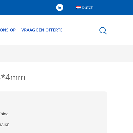
Dutch
 ONS OP
VRAAG EEN OFFERTE
25*4mm
China
NAIKE