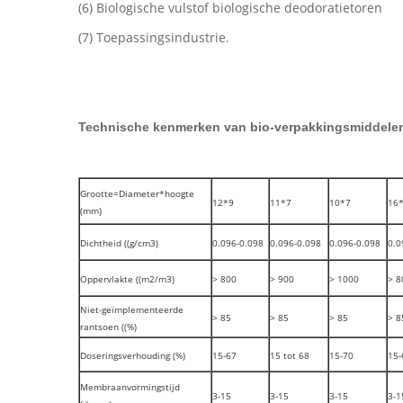
(6) Biologische vulstof biologische deodoratietoren
(7) Toepassingsindustrie.
Technische kenmerken van bio-verpakkingsmiddele
Grootte=Diameter*hoogte
12*9
11*7
10*7
16
(mm)
Dichtheid ((g/cm3)
0.096-0.098
0.096-0.098
0.096-0.098
0.0
Oppervlakte ((m2/m3)
> 800
> 900
> 1000
> 8
Niet-geïmplementeerde
> 85
> 85
> 85
> 8
rantsoen ((%)
Doseringsverhouding (%)
15-67
15 tot 68
15-70
15-
Membraanvormingstijd
3-15
3-15
3-15
3-1