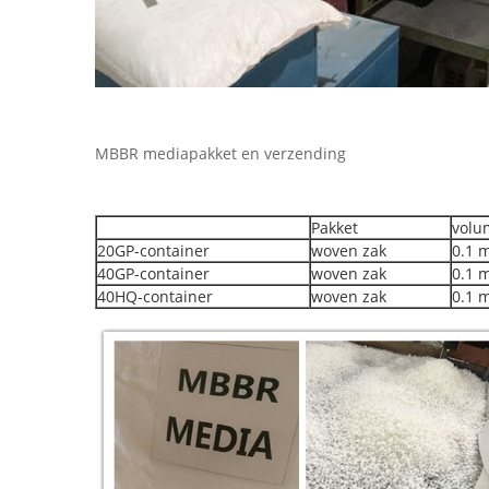
MBBR mediapakket en verzending
Pakket
volu
20GP-container
woven zak
0.1 
40GP-container
woven zak
0.1 
40HQ-container
woven zak
0.1 