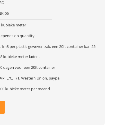
ISO
NK-06
1 kubieke meter
depends on quantity
.1m3 per plastic geweven zak, een 20ft container kan 25-
28 kubieke meter laden.
10 dagen voor één 20ft container
/P, L/C, T/T, Western Union, paypal
300 kubieke meter per maand