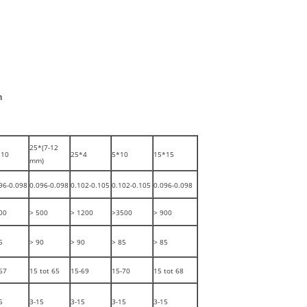
n
25*(7-12
*10
25*4
5*10
15*15
mm)
96-0.098
0.096-0.098
0.102-0.105
0.102-0.105
0.096-0.098
00
> 500
> 1200
>3500
> 900
5
> 90
> 90
> 85
> 85
67
15 tot 65
15-69
15-70
15 tot 68
5
3-15
3-15
3-15
3-15