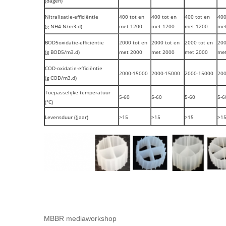
(dagen)
Nitralisatie-efficiëntie
400 tot en
400 tot en
400 tot en
400
(g NH4-N/m3.d)
met 1200
met 1200
met 1200
me
BOD5oxidatie-efficiëntie
2000 tot en
2000 tot en
2000 tot en
200
(g BOD5/m3.d)
met 2000
met 2000
met 2000
me
COD-oxidatie-efficiëntie
2000-15000
2000-15000
2000-15000
20
(g COD/m3.d)
Toepasselijke temperatuur
5-60
5-60
5-60
5-6
(°C)
Levensduur ((jaar)
>15
>15
>15
>1
MBBR mediaworkshop