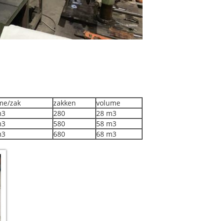
me/zak
zakken
volume
m3
280
28 m3
m3
580
58 m3
m3
680
68 m3