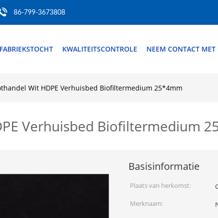
86-799-3673808
FABRIEKSTOCHT
KWALITEITSCONTROLE
NEEM CONTACT MET
othandel Wit HDPE Verhuisbed Biofiltermedium 25*4mm
DPE Verhuisbed Biofiltermedium 
Basisinformatie
Plaats van herkomst:
Merknaam: