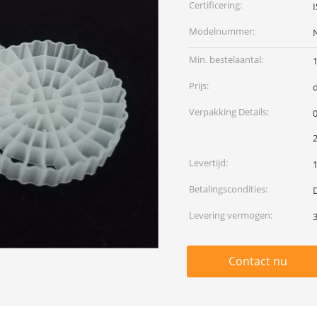
Certificering:
Modelnummer:
Min. bestelaantal:
Prijs:
Verpakking Details:
0
Levertijd:
Betalingscondities:
D
Levering vermogen:
Contact nu