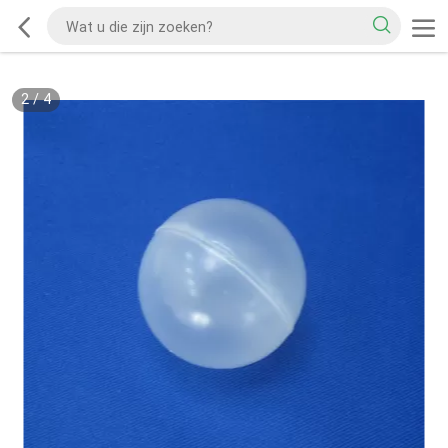
2
/
4