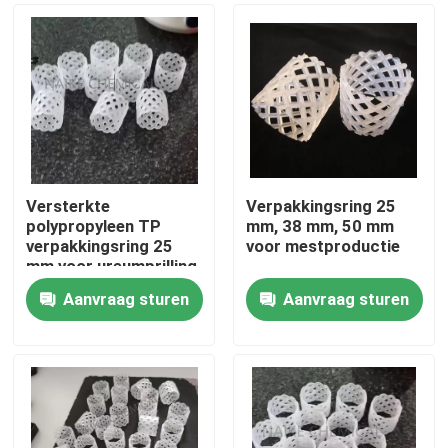
Versterkte
Verpakkingsring 25
polypropyleen TP
mm, 38 mm, 50 mm
verpakkingsring 25
voor mestproductie
mm voor ureumprilling
toren
Aanvraag sturen
Aanvraag sturen
Thuis
Producten
Video's