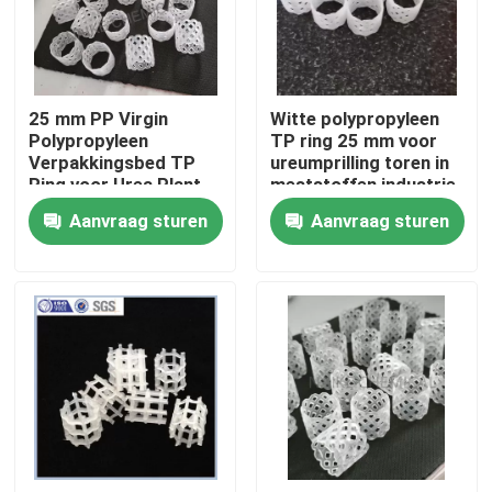
Over ons
25 mm PP Virgin
Witte polypropyleen
Fabriekstocht
Polypropyleen
TP ring 25 mm voor
Verpakkingsbed TP
ureumprilling toren in
Ring voor Urea Plant
meststoffen industrie
Kwaliteitscontrole
Aanvraag sturen
Aanvraag sturen
Neem contact met ons op
Vraag een offerte
PSA-moleculaire zeef
Moleculaire zeef zeoliet