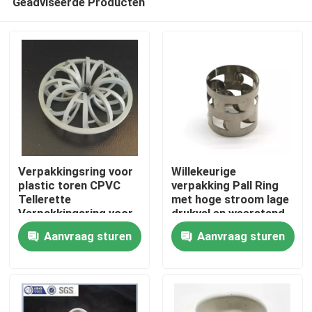
Geadviseerde Producten
Verpakkingsring voor
Willekeurige
plastic toren CPVC
verpakking Pall Ring
Tellerette
met hoge stroom lage
Verpakkingsring voor
drukval en weerstand
Thuis
stripservice
Aanvraag sturen
Aanvraag sturen
Producten
Video's