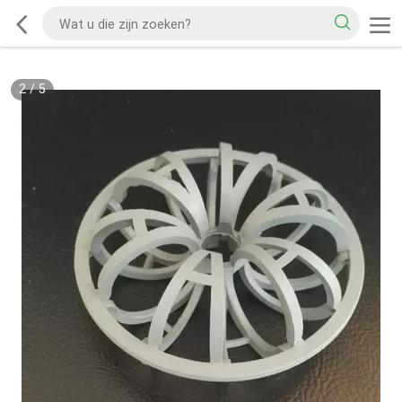
2
/
5